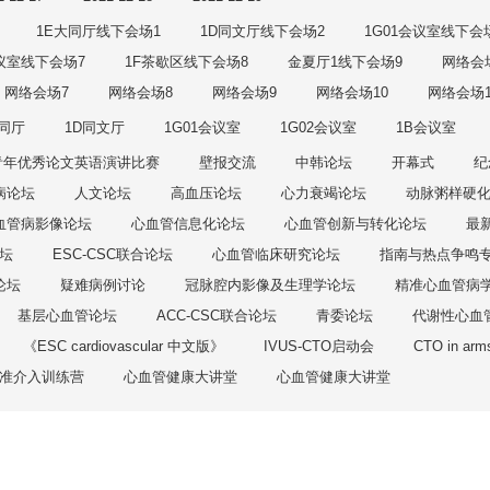
1E大同厅线下会场1
1D同文厅线下会场2
1G01会议室线下会
议室线下会场7
1F茶歇区线下会场8
金夏厅1线下会场9
网络会
网络会场7
网络会场8
网络会场9
网络会场10
网络会场1
大同厅
1D同文厅
1G01会议室
1G02会议室
1B会议室
青年优秀论文英语演讲比赛
壁报交流
中韩论坛
开幕式
纪
病论坛
人文论坛
高血压论坛
心力衰竭论坛
动脉粥样硬
血管病影像论坛
心血管信息化论坛
心血管创新与转化论坛
最
坛
ESC-CSC联合论坛
心血管临床研究论坛
指南与热点争鸣
论坛
疑难病例讨论
冠脉腔内影像及生理学论坛
精准心血管病
基层心血管论坛
ACC-CSC联合论坛
青委论坛
代谢性心血
《ESC cardiovascular 中文版》
IVUS-CTO启动会
CTO in arm
 精准介入训练营
心血管健康大讲堂
心血管健康大讲堂