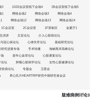
场3
1G02会议室线下会场4
1B会议室线下会场5
场1
网络会场2
网络会场3
网络会场4
1
网络会场12
网络会场13
网络会场14
1C会议室
2C会议室
1F茶歇区
金夏厅1
念演讲
主旨论坛
介入心脏病论坛
化与冠心病论坛
心律失常论坛
基础研究论坛
新研究进展专场
手术转播
海峡两岸高峰论坛
专场
老年心血管论坛
心脏康复论坛
学论坛
肿瘤心脏病学论坛
女性心脏健康论坛
管疾病论坛
专题会
卫星会
s
养心氏片HEARTRIP研究中期研究者会议
疑难病例讨论3