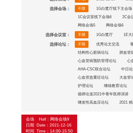
选择会场：
不限
1G白鹭厅线下主会场
1C会议室线下会场6
2C会
网络会场5
网络会场6
选择会议室：
不限
1G白鹭厅
1E
选择论坛：
不限
优秀论文交流
结构性心脏病论坛
肺血管
心血管病预防管理论坛
心
AHA-CSC联合论坛
中日论
心血管急重症论坛
大血管
护理论坛
继续教育论坛
循师论道2021中青年医师演讲
继发性高血压论坛
2021
会场 Hall：网络会场9
日期 Date：2021-12-16
时间 Time：14:00-15:50