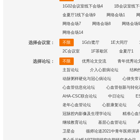
1G02会议室线下会场4
1B会议室线下
金夏厅1线下会场9
网络会场1
网
网络会场7
网络会场8
网络会场
网络会场14
选择会议室：
不限
1G白鹭厅
1E大同厅
2C会议室
1F茶歇区
金夏厅1
选择论坛：
不限
优秀论文交流
青年优秀论
主旨论坛
介入心脏病论坛
结构
动脉粥样硬化与冠心病论坛
心律失常
心血管信息化论坛
心血管创新与转化
AHA-CSC联合论坛
中日论坛
E
老年心血管论坛
心脏康复论坛
冠脉腔内影像及生理学论坛
精准心血
继续教育论坛
基层心血管论坛
卫星会
循师论道2021中青年医师演讲
养心氏片HEARTRIP研究中期研究者会议